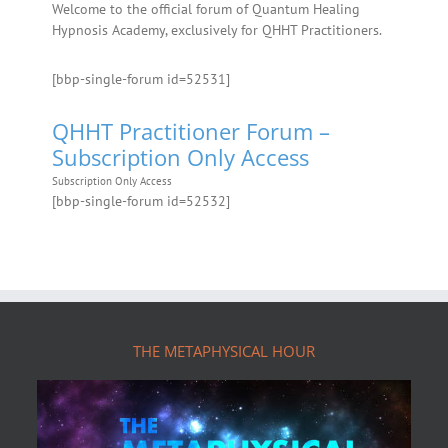
Welcome to the official forum of Quantum Healing
Hypnosis Academy, exclusively for QHHT Practitioners.
[bbp-single-forum id=52531]
QHHT Practitioner Forum –
Subscription Only Access
Subscription Only Access
[bbp-single-forum id=52532]
Footer
THE METAPHYSICAL HOUR