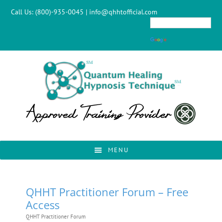
Skip
Skip
Skip
Call Us:
(800)-935-0045
|
info@qhhtofficial.com
to
to
to
primary
main
footer
navigation
content
MENU
QHHT Practitioner Forum – Free
Access
QHHT Practitioner Forum