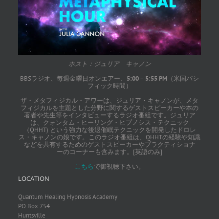
ホスト：ジュリア キャノン
BBSラジオ、毎週金曜日オンエアー、
5:00
–
5:55 PM
（米国パシ
フィック時間）
ザ・メタフィジカル・アワーは、ジュリア・キャノンが、メタ
フィジカルを主題とした分野に関するゲストスピーカーや本の
著者や先生等をインタビューするラジオ番組です。ジュリア
は、クォンタム・ヒーリング・ヒプノシス・テクニック
（QHHT) という強力な後退催眠テクニックを開発したドロレ
ス・キャノンの娘です。このラジオ番組は、QHHTの経験や知識
などを共有するためのゲストスピーカーやプラクティショナ
ーのコーナーも含みます。[英語のみ]
こちら
で御視聴下さい。
LOCATION
Quantum Healing Hypnosis Academy
PO Box 754
Huntsville